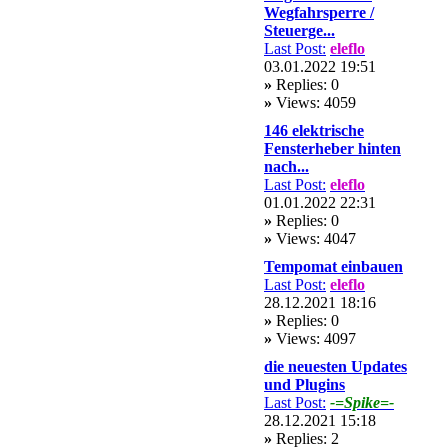
Wegfahrsperre /
Steuerge...
Last Post:
eleflo
03.01.2022 19:51
»
Replies: 0
»
Views: 4059
146 elektrische
Fensterheber hinten
nach...
Last Post:
eleflo
01.01.2022 22:31
»
Replies: 0
»
Views: 4047
Tempomat einbauen
Last Post:
eleflo
28.12.2021 18:16
»
Replies: 0
»
Views: 4097
die neuesten Updates
und Plugins
Last Post:
-=Spike=-
28.12.2021 15:18
»
Replies: 2