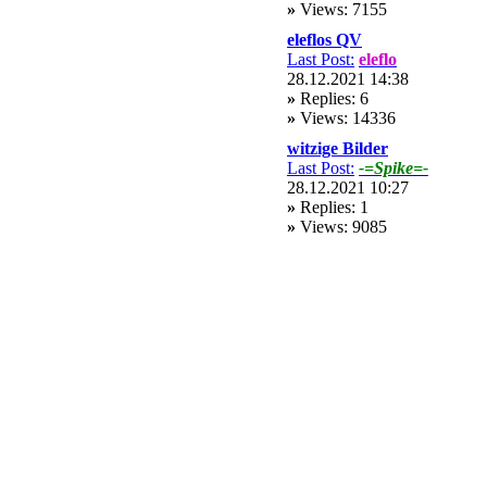
»
Views: 7155
eleflos QV
Last Post:
eleflo
28.12.2021 14:38
»
Replies: 6
»
Views: 14336
witzige Bilder
Last Post:
-=Spike=-
28.12.2021 10:27
»
Replies: 1
»
Views: 9085