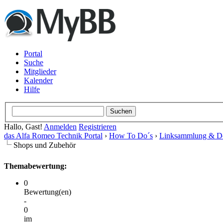
Portal
Suche
Mitglieder
Kalender
Hilfe
Hallo, Gast!
Anmelden
Registrieren
das Alfa Romeo Technik Portal
›
How To Do´s
›
Linksammlung & D
Shops und Zubehör
Themabewertung:
0
Bewertung(en)
-
0
im