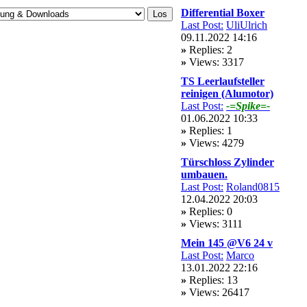
Differential Boxer
Last Post:
UliUlrich
09.11.2022 14:16
»
Replies: 2
»
Views: 3317
TS Leerlaufsteller
reinigen (Alumotor)
Last Post:
-=Spike=-
01.06.2022 10:33
»
Replies: 1
»
Views: 4279
Türschloss Zylinder
umbauen.
Last Post:
Roland0815
12.04.2022 20:03
»
Replies: 0
»
Views: 3111
Mein 145 @V6 24 v
Last Post:
Marco
13.01.2022 22:16
»
Replies: 13
»
Views: 26417