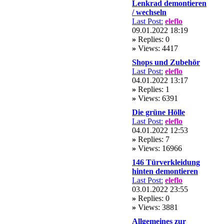
Lenkrad demontieren
/ wechseln
Last Post:
eleflo
09.01.2022 18:19
»
Replies: 0
»
Views: 4417
Shops und Zubehör
Last Post:
eleflo
04.01.2022 13:17
»
Replies: 1
»
Views: 6391
Die grüne Hölle
Last Post:
eleflo
04.01.2022 12:53
»
Replies: 7
»
Views: 16966
146 Türverkleidung
hinten demontieren
Last Post:
eleflo
03.01.2022 23:55
»
Replies: 0
»
Views: 3881
Allgemeines zur