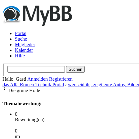
Portal
Suche
Mitglieder
Kalender
Hilfe
Hallo, Gast!
Anmelden
Registrieren
das Alfa Romeo Technik Portal
›
wer seid ihr, zeigt eure Autos, Bild
Die grüne Hölle
Themabewertung:
0
Bewertung(en)
-
0
im