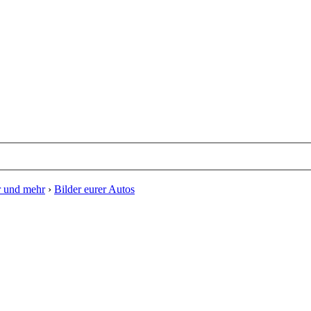
er und mehr
›
Bilder eurer Autos