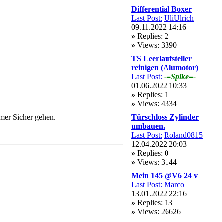
Differential Boxer
Last Post:
UliUlrich
09.11.2022 14:16
»
Replies: 2
»
Views: 3390
TS Leerlaufsteller
reinigen (Alumotor)
Last Post:
-=Spike=-
01.06.2022 10:33
»
Replies: 1
»
Views: 4334
mer Sicher gehen.
Türschloss Zylinder
umbauen.
Last Post:
Roland0815
12.04.2022 20:03
»
Replies: 0
»
Views: 3144
Mein 145 @V6 24 v
Last Post:
Marco
13.01.2022 22:16
»
Replies: 13
»
Views: 26626