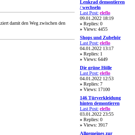
Lenkrad demontieren
/ wechseln
Last Post:
eleflo
09.01.2022 18:19
uziert damit den Weg zwischen den
»
Replies: 0
»
Views: 4455
Shops und Zubehör
Last Post:
eleflo
04.01.2022 13:17
»
Replies: 1
»
Views: 6449
Die grüne Hölle
Last Post:
eleflo
04.01.2022 12:53
»
Replies: 7
»
Views: 17100
146 Türverkleidung
hinten demontieren
Last Post:
eleflo
03.01.2022 23:55
»
Replies: 0
»
Views: 3917
Allgemeines zur