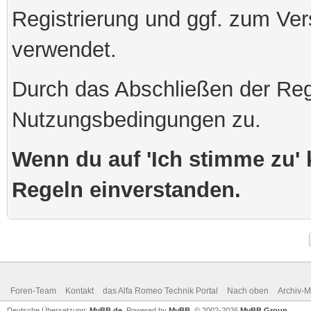
Registrierung und ggf. zum Ve
verwendet.
Durch das Abschließen der Reg
Nutzungsbedingungen zu.
Wenn du auf 'Ich stimme zu' k
Regeln einverstanden.
Foren-Team
Kontakt
das Alfa Romeo Technik Portal
Nach oben
Archiv-
Deutsche Übersetzung:
MyBB.de
, Powered by
MyBB
, © 2002-2026
MyBB Group
.