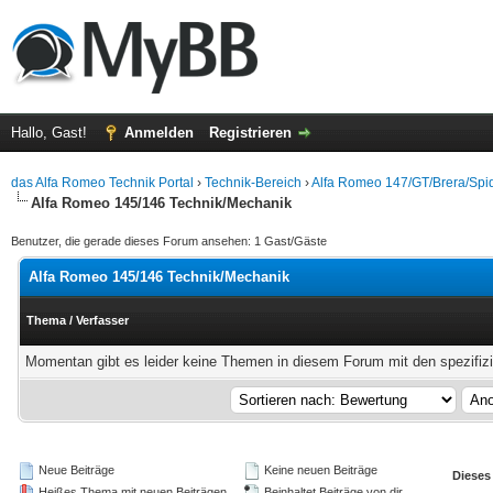
Hallo, Gast!
Anmelden
Registrieren
das Alfa Romeo Technik Portal
›
Technik-Bereich
›
Alfa Romeo 147/GT/Brera/Spid
Alfa Romeo 145/146 Technik/Mechanik
Benutzer, die gerade dieses Forum ansehen: 1 Gast/Gäste
Alfa Romeo 145/146 Technik/Mechanik
Thema
/
Verfasser
Momentan gibt es leider keine Themen in diesem Forum mit den spezifiz
Neue Beiträge
Keine neuen Beiträge
Dieses
Heißes Thema mit neuen Beiträgen
Beinhaltet Beiträge von dir