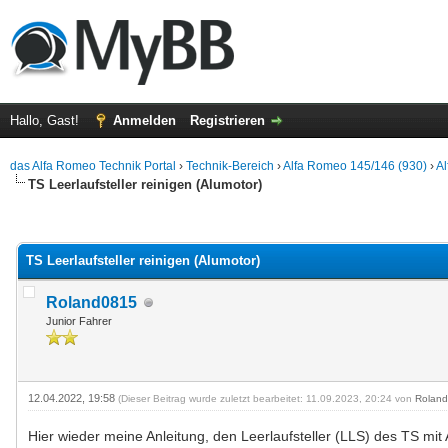
Hallo, Gast!
Anmelden
Registrieren
das Alfa Romeo Technik Portal
›
Technik-Bereich
›
Alfa Romeo 145/146 (930)
›
A
TS Leerlaufsteller reinigen (Alumotor)
 im Durchschnitt
TS Leerlaufsteller reinigen (Alumotor)
Roland0815
Junior Fahrer
12.04.2022, 19:58
(Dieser Beitrag wurde zuletzt bearbeitet: 11.09.2023, 20:24 von
Rolan
Hier wieder meine Anleitung, den Leerlaufsteller (LLS) des TS mit 