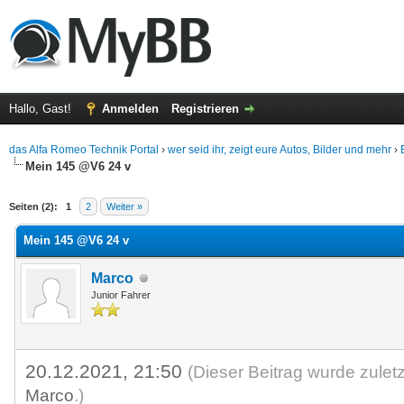
Hallo, Gast!
Anmelden
Registrieren
das Alfa Romeo Technik Portal
›
wer seid ihr, zeigt eure Autos, Bilder und mehr
›
Mein 145 @V6 24 v
 im Durchschnitt
Seiten (2):
1
2
Weiter »
Mein 145 @V6 24 v
Marco
Junior Fahrer
20.12.2021, 21:50
(Dieser Beitrag wurde zulet
Marco
.)