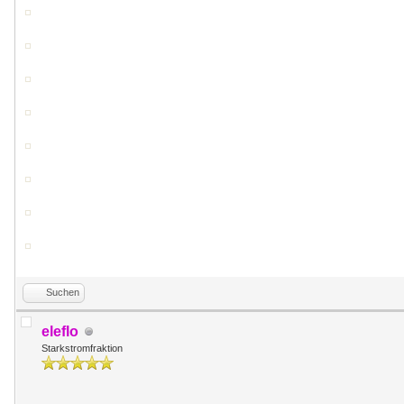
Suchen
eleflo
Starkstromfraktion