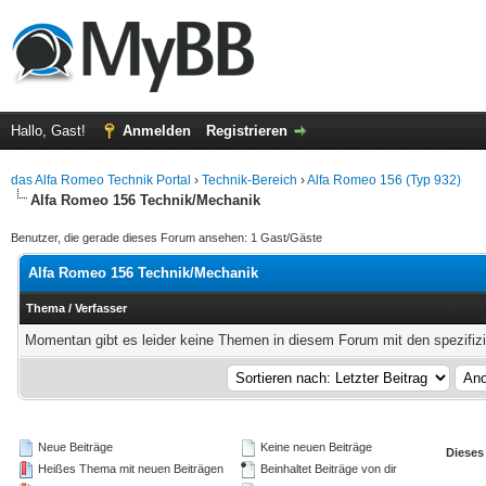
Hallo, Gast!
Anmelden
Registrieren
das Alfa Romeo Technik Portal
›
Technik-Bereich
›
Alfa Romeo 156 (Typ 932)
Alfa Romeo 156 Technik/Mechanik
Benutzer, die gerade dieses Forum ansehen: 1 Gast/Gäste
Alfa Romeo 156 Technik/Mechanik
Thema
/
Verfasser
Momentan gibt es leider keine Themen in diesem Forum mit den spezifiz
Neue Beiträge
Keine neuen Beiträge
Dieses
Heißes Thema mit neuen Beiträgen
Beinhaltet Beiträge von dir