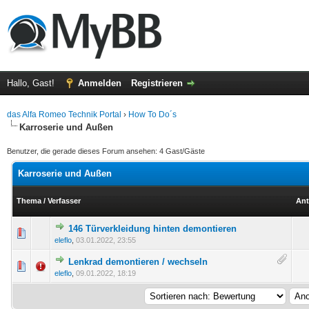
Hallo, Gast!
Anmelden
Registrieren
das Alfa Romeo Technik Portal
›
How To Do´s
Karroserie und Außen
Benutzer, die gerade dieses Forum ansehen: 4 Gast/Gäste
Karroserie und Außen
Thema
/
Verfasser
Ant
146 Türverkleidung hinten demontieren
g(en) - 0 von 5 durchschnittlich
eleflo
,
03.01.2022, 23:55
Lenkrad demontieren / wechseln
g(en) - 0 von 5 durchschnittlich
eleflo
,
09.01.2022, 18:19