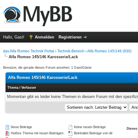
Hallo, Gast!
Anmelden
Registrieren
das Alfa Romeo Technik Portal
›
Technik-Bereich
›
Alfa Romeo 145/146 (930)
Alfa Romeo 145/146 Karosserie/Lack
Benutzer, die gerade dieses Forum ansehen: 1 Gast/Gäste
Alfa Romeo 145/146 Karosserie/Lack
Thema
/
Verfasser
Momentan gibt es leider keine Themen in diesem Forum mit den spezifiz
Neue Beiträge
Keine neuen Beiträge
Dieses
Heißes Thema mit neuen Beiträgen
Beinhaltet Beiträge von dir