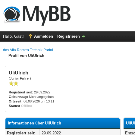
Hallo, Gast!
Anmelden
Registrieren
das Alfa Romeo Technik Portal
Profil von UliUlrich
UliUlrich
(Junior Fahrer)
Registriert seit:
29.09.2022
Geburtstag:
Nicht angegeben
Ortszeit:
06.08.2026 um 13:11
Status:
Offline
Informationen über UliUlrich
UliU
Registriert seit:
29.09.2022
Entsc