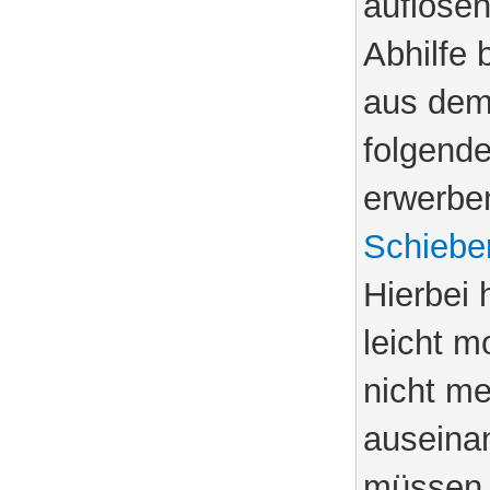
auflösen
Abhilfe 
aus dem
folgende
erwerben
Schiebe
Hierbei 
leicht m
nicht me
auseina
müssen