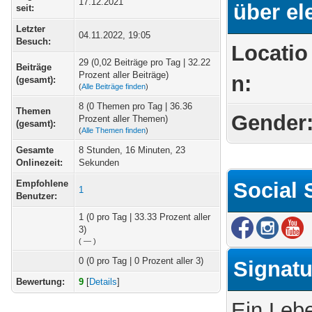
17.12.2021
über el
seit:
Letzter
04.11.2022, 19:05
Besuch:
Locatio
29 (0,02 Beiträge pro Tag | 32.22
Beiträge
Prozent aller Beiträge)
n:
(gesamt):
(
Alle Beiträge finden
)
8 (0 Themen pro Tag | 36.36
Themen
Gender
Prozent aller Themen)
(gesamt):
(
Alle Themen finden
)
Gesamte
8 Stunden, 16 Minuten, 23
Onlinezeit:
Sekunden
Empfohlene
Social 
1
Benutzer:
1
(0 pro Tag | 33.33 Prozent aller
3)
(
—
)
0 (0 pro Tag | 0 Prozent aller 3)
Signatu
Bewertung:
9
[
Details
]
Ein Lebe