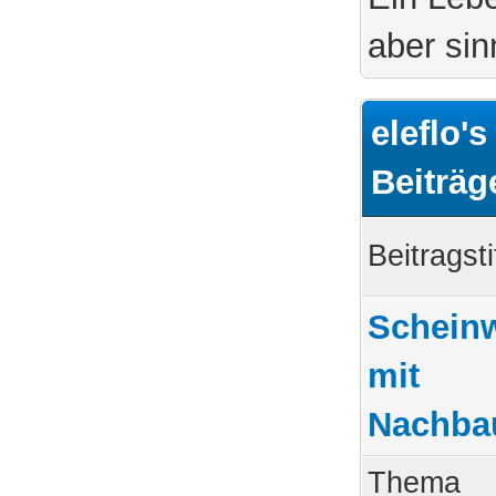
aber sin
eleflo'
Beiträg
Beitragsti
Scheinw
mit
Nachbau
Thema