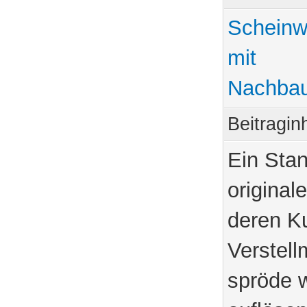
Scheinwe
mit
Nachbau
Beitragin
Ein Stan
original
deren Ku
Verstell
spröde 