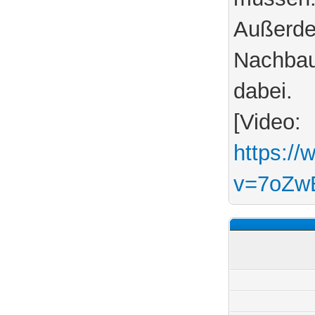
Außerde
Nachbaut
dabei.
[Video:
https:/
v=7oZw