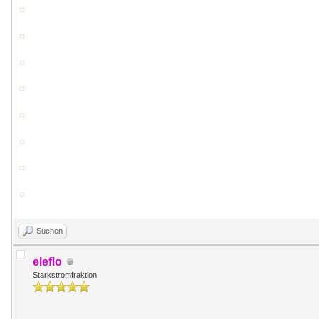
Suchen
eleflo
Starkstromfraktion