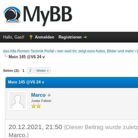
Hallo, Gast!
Anmelden
Registrieren
das Alfa Romeo Technik Portal
›
wer seid ihr, zeigt eure Autos, Bilder und mehr
›
Mein 145 @V6 24 v
 im Durchschnitt
Seiten (2):
1
2
Weiter »
Mein 145 @V6 24 v
Marco
Junior Fahrer
20.12.2021, 21:50
(Dieser Beitrag wurde zulet
Marco
.)